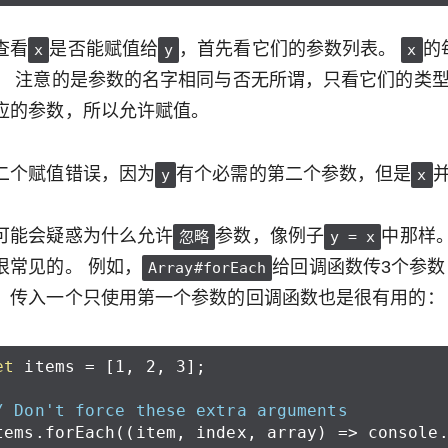
查看
是否能赋值给
，首先看它们的参数列表。
的
x
y
x
。 注意的是参数的名字相同与否无所谓，只看它们的类型
应的参数，所以允许赋值。
二个赋值错误，因为
有个必需的第二个参数，但是
y
x
可能会疑惑为什么允许
参数，像例子
中那样。
忽略
y = x
很常见的。 例如，
给回调函数传3个参数
Array#forEach
，传入一个只使用第一个参数的回调函数也是很有用的：
et
items
=
[
1
,
2
,
3
];
/ Don't force these extra arguments
tems
.
forEach
((
item
,
index
,
array
)
=>
console