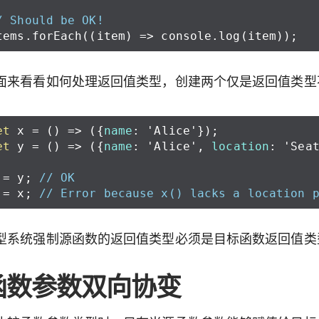
/ Should be OK!
tems
.
forEach
((
item
)
=>
console
.
log
(
item
));
面来看看如何处理返回值类型，创建两个仅是返回值类型
et
x
=
()
=>
({
name
:
'Alice'
});
et
y
=
()
=>
({
name
:
'Alice'
,
location
:
'Sea
=
y
;
// OK
=
x
;
// Error because x() lacks a location 
型系统强制源函数的返回值类型必须是目标函数返回值类
函数参数双向协变