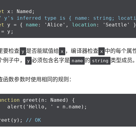
et
x
:
Named
;
/ y's inferred type is { name: string; locat
et
y
=
{
name
:
'Alice'
,
location
:
'Seattle'
=
y
;
里要检查
是否能赋值给
，编译器检查
中的每个属
y
x
x
个例子中，
必须包含名字是
的
类型成员
y
name
string
查函数参数时使用相同的规则：
unction
greet
(
n
:
Named
)
{
alert
(
'Hello, '
+
n
.
name
);
reet
(
y
);
// OK