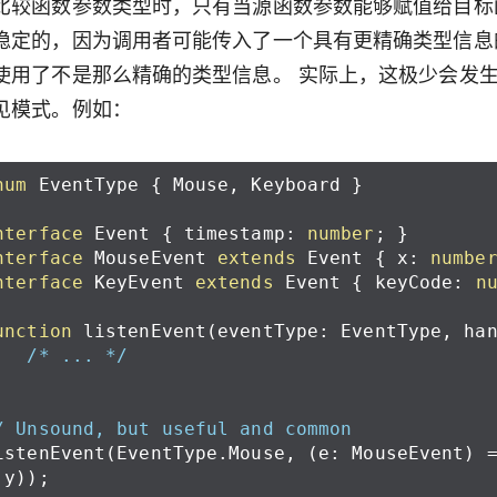
比较函数参数类型时，只有当源函数参数能够赋值给目标
稳定的，因为调用者可能传入了一个具有更精确类型信息
使用了不是那么精确的类型信息。 实际上，这极少会发生错误
见模式。例如：
num
EventType
{
Mouse
,
Keyboard
}
nterface
Event
{
timestamp
:
number
;
}
nterface
MouseEvent
extends
Event
{
x
:
numbe
nterface
KeyEvent
extends
Event
{
keyCode
:
n
unction
listenEvent
(
eventType
:
EventType
,
ha
/* ... */
/ Unsound, but useful and common
istenEvent
(
EventType
.
Mouse
,
(
e
:
MouseEvent
)
.
y
));