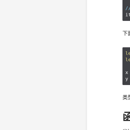
/
i
下
l
l
x
y
类