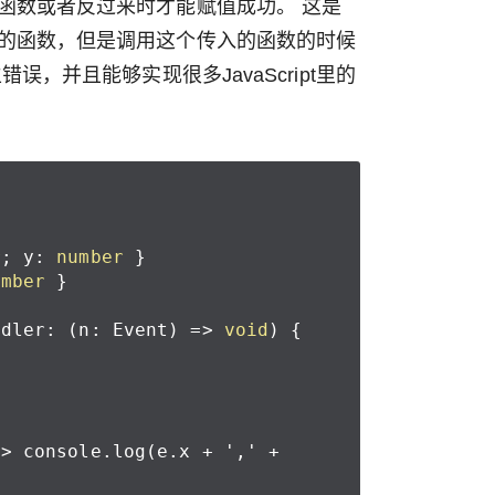
函数或者反过来时才能赋值成功。 这是
的函数，但是调用这个传入的函数的时候
，并且能够实现很多JavaScript里的
r
;
y
:
number
}
umber
}
ndler
:
(
n
:
Event
)
=>
void
)
{
=>
console
.
log
(
e
.
x
+
','
+