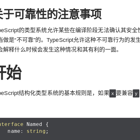
关于可靠性的注意事项
ypeScript的类型系统允许某些在编译阶段无法确认其
当做是“不可靠”的。TypeScript允许这种不可靠行为
会解释什么时候会发生这种情况和其有利的一面。
开始
ypeScript结构化类型系统的基本规则是，如果
要兼容
x
y
：
nterface
Named
{
name
:
string
;