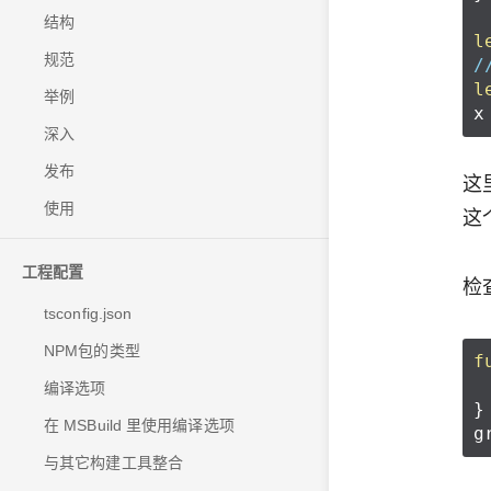
结构
l
规范
/
l
举例
x
深入
发布
这
使用
这
工程配置
检
tsconfig.json
NPM包的类型
f
编译选项
}
在 MSBuild 里使用编译选项
g
与其它构建工具整合