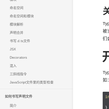
命名空间
命名空间和模块
T
模块解析
被
声明合并
们
书写.d.ts文件
JSX
Decorators
混入
T
三斜线指令
如
JavaScript文件里的类型检查
i
如何书写声明文件
简介
}