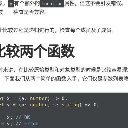
意，
有个额外的
属性，但这不会引发错误。
y
location
被一一检查是否兼容。
个比较过程是递归进行的，检查每个成员及子成员。
比较两个函数
对来讲，在比较原始类型和对象类型的时候是比较容易理
。 下面我们从两个简单的函数入手，它们仅是参数列表
et
x
=
(
a
:
number
)
=>
0
;
et
y
=
(
b
:
number
,
s
:
string
)
=>
0
;
=
x
;
// OK
=
y
;
// Error