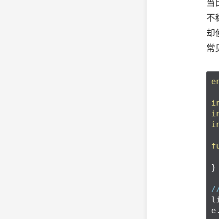
当
不
却
常
e
i
i
i
f
}
/
l
e