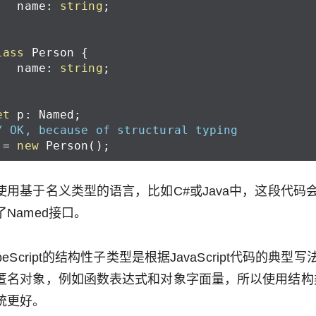
name
:
string
;
lass
Person
{
name
:
string
;
et
p
:
Named
;
/ OK, because of structural typing
=
new
Person
();
使用基于名义类型的语言，比如C#或Java中，这段代码会
了Named接口。
ypeScript的结构性子类型是根据JavaScript代码的典型写
匿名对象，例如函数表达式和对象字面量，所以使用结构
统更好。