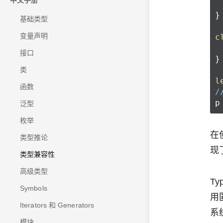
中文手册
}
基础类型
变量声明
c
接口
}
类
l
函数
/
p
泛型
枚举
在
类型推论
现
类型兼容性
高级类型
T
Symbols
用
Iterators 和 Generators
系
模块