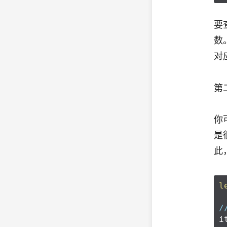
要
数
对
第
你
是
此
l
/
i