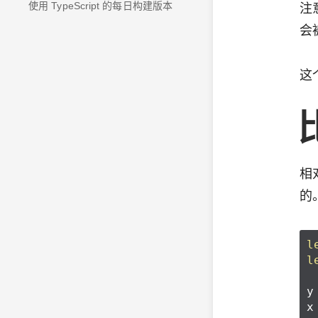
使用 TypeScript 的每日构建版本
注
会
这
相
的
l
l
y
x