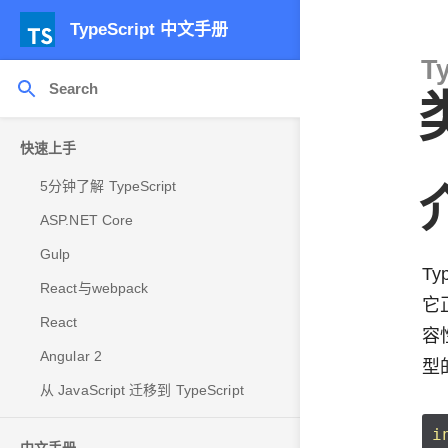
TypeScript 中文手册
T
快速上手
5分钟了解 TypeScript
ASP.NET Core
Gulp
T
React与webpack
它
React
容
Angular 2
型
从 JavaScript 迁移到 TypeScript
i