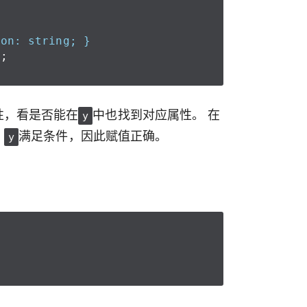
ion: string; }
};
性，看是否能在
中也找到对应属性。 在
y
。
满足条件，因此赋值正确。
y