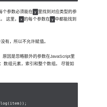
每个参数必须能在
里找到对应类型的参
y
。 这里，
的每个参数在
中都能找到
x
y
并没有，所以不允许赋值。
 原因是忽略额外的参数在JavaScript里
：数组元素，索引和整个数组。 尽管如
.
log
(
item
));